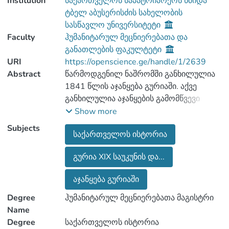
Institution
საქართველოს საპატრიარქოს წმიდა
ტბელ აბუსერისძის სახელობის
სასწავლო უნივერსიტეტი
Faculty
ჰუმანიტარულ მეცნიერებათა და
განათლების ფაკულტეტი
URI
https://openscience.ge/handle/1/2639
Abstract
წარმოდგენილ ნაშრომში განხილულია
1841 წლის აჯანყება გურიაში. აქვე
განხილულია აჯანყების გამომწვევი
მიზეზები - გურიაში შექმნილი რთული
Show more
საზოგადოებრივ-პოლიტიკური და
Subjects
საქართველოს ისტორია
სოციალურ-ეკონომიკური
მდგომარეობა, რომელსაც გარკვეულ
გურია XIX საუკუნის და...
წილად განაპირობებდა იმჟამინდელი
საშინაო და საგარეო პოლიტიკური
აჯანყება გურიაში
Degree
ჰუმანიტარულ მეცნიერებათა მაგისტრი
დეტალურადაა განხილული აჯანყების
Name
დასაწყისი, მსვლელობა, ხელისუფლების
Degree
საქართველოს ისტორია