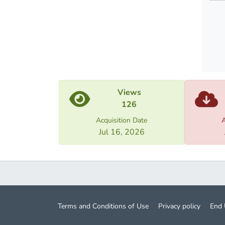
„უფას
თვალს
, „ტვი
ან სხ
რეგის
ან სხ
ამდენ
Views
უზრუნ
126
პერსო
შესრ
Acquisition Date
A
პერსო
Jul 16, 2026
ახალ 
დღეს
პირად
რა მო
საკმა
Terms and Conditions of Use
Privacy policy
End 