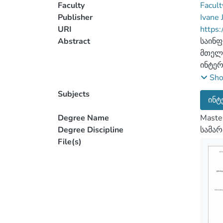
Faculty
Facult
Publisher
Ivane 
URI
https:
Abstract
საინფ
მთელ 
ინტერ
ბოლო 
Sh
პერსო
Subjects
ინტ
პროდუ
მაგრა
Degree Name
Maste
მომხმ
Degree Discipline
სამა
პროდუ
File(s)
მონაც
მონაც
თარიღ
პერსო
კომერ
იყენე
ორიეტ