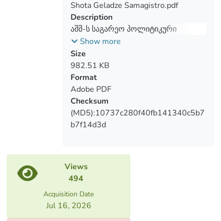
This paper for the master degree is
Shota Geladze Samagistro.pdf
interesting for its novel approach in re-
Description
thinking the role of the South Caucasus in
აშშ-ს საგარეო პოლიტიკური
US overarching foreign policy doctrine and
ამოცანები და გეოპოლიტიკური
Show more
seeks to put different lights onto those
როლი სამხრეთ კავკასიის
Size
political nuances which have been
რეგიონის მიმართ 21-ე საუკუნეში
982.51 KB
afflicting the South Caucasus countries
Format
since the very first days of their
Adobe PDF
independence.
Checksum
(MD5):10737c280f40fb141340c5b7
b7f14d3d
Views
494
Acquisition Date
Jul 16, 2026