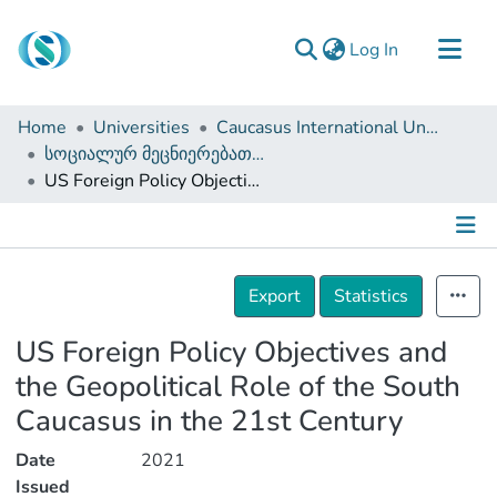
(current)
Log In
Communities & Collections
Home
Universities
Caucasus International University
Browse
სოციალურ მეცნიერებათა ფაკულტეტი (დისერტაციები, სამაგისტრო ნაშრომები)
US Foreign Policy Objectives and the Geopolitical Role of the South Caucasus in the 21st Century
Documentation
About Us
Contact
Details
Export
Statistics
US Foreign Policy Objectives and
the Geopolitical Role of the South
Caucasus in the 21st Century
Date
2021
Issued