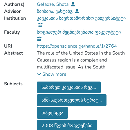
Author(s)
Geladze, Shota
Advisor
მაისაია, ვახტანგ
Institution
კავკასიის საერთაშორისო უნივერსიტეტი
Faculty
სოციალურ მეცნიერებათა ფაკულტეტი
URI
https://openscience.ge/handle/1/2764
Abstract
The role of the United States in the South
Caucasus region is a complex and
multifaceted issue. As the South
Caucasus was considered as part of the
Show more
USSR it was not perceived as separate
Subjects
სამხრეთ კავკასიის რეგ...
region until the breakup of the Soviet
Union which influenced and shaped the
აშშ-საქართველოს სტრატ...
US policy vis-à-vis three South Caucasus
თავდაცვა
After the collapse of the USSR, global
2008 წლის მოვლენები
powers started to face a more fractured