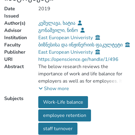
Date
2019
Issued
Author(s)
კეშელავა, ხატია
Advisor
გონაშვილი, ნინო
Institution
East European Univeristy
Faculty
ბიზნესისა და ინჟინერიის ფაკულტეტი
Publisher
East European Univeristy
URI
https://openscience.ge/handle/1/496
Abstract
The below research reviews the
importance of work and life balance for
employers as well as for employees. It
also refers to the impact of high turnover
Show more
taking into consideration its direct and
Subjects
Work-Life balance
indirect costs.
The research aims at determining the
employee retention
relationship between work-life balance
and turnover at organizations. Mass
staff turnover
survey as one of the most common