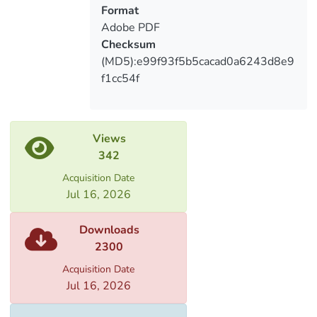
ინსტრუმენტი
Format
Adobe PDF
Checksum
(MD5):e99f93f5b5cacad0a6243d8e9
f1cc54f
Views
342
Acquisition Date
Jul 16, 2026
Downloads
2300
Acquisition Date
Jul 16, 2026