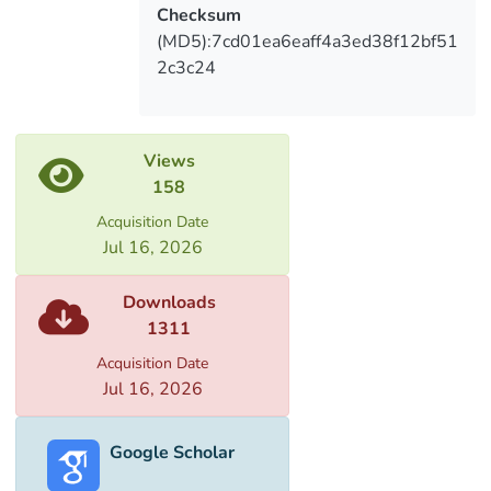
introduction, by the 4 main topic and
Checksum
conclusions. Bibliographic list of used
(MD5):7cd01ea6eaff4a3ed38f12bf51
literature is accompanied by The work
2c3c24
contains 83 pages on the computer.
Views
158
Acquisition Date
Jul 16, 2026
Downloads
1311
Acquisition Date
Jul 16, 2026
Google Scholar