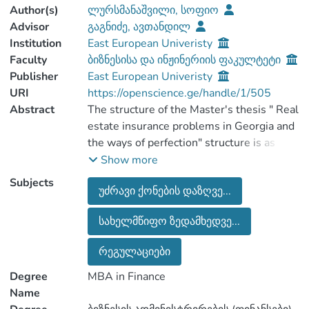
Author(s)
ლურსმანაშვილი, სოფიო
Advisor
გაგნიძე, ავთანდილ
Institution
East European Univeristy
Faculty
ბიზნესისა და ინჟინერიის ფაკულტეტი
Publisher
East European Univeristy
URI
https://openscience.ge/handle/1/505
Abstract
The structure of the Master's thesis " Real
estate insurance problems in Georgia and
the ways of perfection" structure is as
follows:
Show more
Introduction of the thesis is the subject of
Subjects
უძრავი ქონების დაზღვე...
subject matter, actuality, research
purpose, the tasks are set,directions.
სახელმწიფო ზედამხედვე...
In the first chapter of the thesis product-
Real estate insurance have considered
რეგულაციები
conditions of real estate insurance. the
economic essence and content of the
Degree
MBA in Finance
insurance, its formation, development and
Name
organizational forms, as well as the sale of