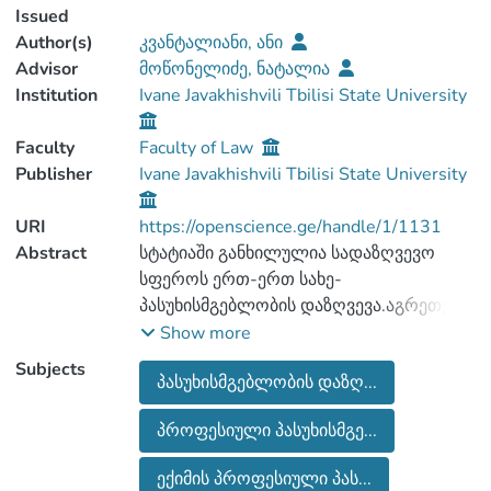
Issued
Author(s)
კვანტალიანი, ანი
Advisor
მოწონელიძე, ნატალია
Institution
Ivane Javakhishvili Tbilisi State University
Faculty
Faculty of Law
Publisher
Ivane Javakhishvili Tbilisi State University
URI
https://openscience.ge/handle/1/1131
Abstract
სტატიაში განხილულია სადაზღვევო
სფეროს ერთ-ერთ სახე-
პასუხისმგებლობის დაზღვევა.აგრეთვე
მისი ქვესახეობა-პროფესიული
Show more
პასუხისმგებლობის დაზღვევა როგორც
Subjects
პასუხისმგებლობის დაზღ...
ცალკე,ასევე ექიმის პროფესიული
პასუხისმგებლობის დაზღვევის ჭრილში.
პროფესიული პასუხისმგე...
სტატიის განხილვის სფეროს
წარმოადგენს აღნიშნული სადაზღვევო
ექიმის პროფესიული პას...
პროდუქტის მიზნების და ამოცანების