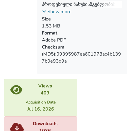
პასუხისმგებლობის დაზღვევის
პროფესიული პასუხისმგებლობის
წინაპირობები და სადაზღვევო პოლისის
დაზღვევა-გამოწვევა ქართული
Show more
დაფარვის ფარგლები. დეტალურად
სადაზღვევო სამართლისთვის
Size
არის განხილული ექიმის პროფესიული
1.53 MB
პასუხისმგებლობის დაზღვევა,
Format
გამომდინარე იქედან, რომ მისი
Adobe PDF
ქმედებით გამოწვეული ზიანი შეიძლება
Checksum
იყოს არამხოლოდ
(MD5):09395987ea601978ac4b139
მატერიალური,არამედ ფიზიკური და
7b0e93d9a
მორალური. შესაბამისად, პროფესიული
პასუხისმგებლობის დაზღვევის
უპირატესობები ექიმის მაგალითზე
Views
უფრო თვალსაჩინოა.
409
Acquisition Date
Jul 16, 2026
Downloads
1036