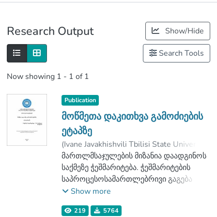
Publications
Research Output
Show/Hide
Metrics
Search Tools
Now showing
1 - 1 of 1
Publication
მოწმეთა დაკითხვა გამოძიების
ეტაპზე
(
Ivane Javakhishvili Tbilisi State University
,
2019
მართლმსაჯულების მიზანია დაადგინოს
)
ფხაკაძე, გოგა
;
მეიშვილი, ზაზა
საქმეზე ჭეშმარიტება. ჭეშმარიტების
;
Faculty of Law
;
Ivane Javakhishvili Tbilisi State University
საპროცესოსამართლებრივი გაგება
საქმეზე გამომდინარეობს იმ
Show more
მტკიცებულებებიდან,
219
5764
რასაც მხარეები წარადგენენ