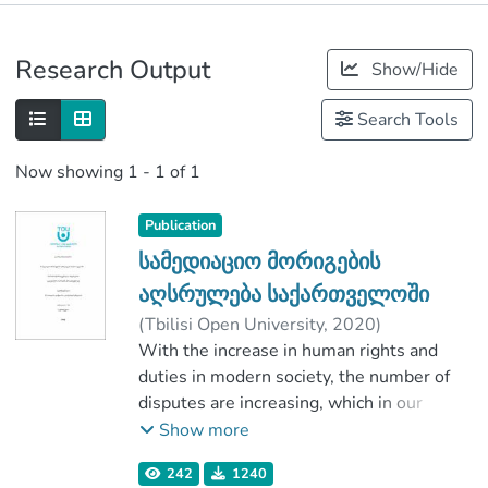
Publications
Research Output
Show/Hide
Metrics
Search Tools
Now showing
1 - 1 of 1
Publication
სამედიაციო მორიგების
აღსრულება საქართველოში
(
Tbilisi Open University
,
2020
)
ბაღათურია, გიორგი
With the increase in human rights and
;
წულაძე, ალექსანდრე
duties in modern society, the number of
;
School of Law
disputes are increasing, which in our
;
Tbilisi Open University
reality leads to a reshuffle of the judiciary.
Show more
The mediation process is an alternative to
242
1240
dispute resolution, which offers litigants a