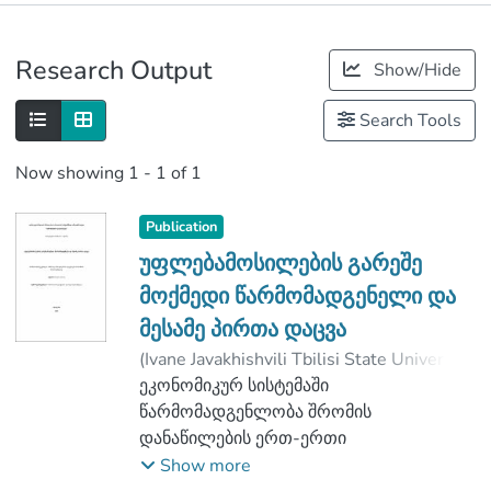
Publications
Research Output
Show/Hide
Metrics
Search Tools
Now showing
1 - 1 of 1
Publication
უფლებამოსილების გარეშე
მოქმედი წარმომადგენელი და
მესამე პირთა დაცვა
(
Ivane Javakhishvili Tbilisi State University
,
2019
ეკონომიკურ სისტემაში
)
პაპიძე, ხატია
;
რუსიაშვილი, გიორგი
წარმომადგენლობა შრომის
;
Faculty of Law
დანაწილების ერთ-ერთი
;
Ivane Javakhishvili Tbilisi State University
ეფექტური სამართლებრივი მექანიზმია,
Show more
რომლის გარეშეც თანამედროვე