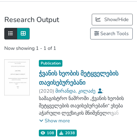
Publications
Research Output
Show/Hide
Metrics
Search Tools
Now showing
1 - 1 of 1
Publication
ჭვანის ხეობის მეტყველების
თავისებურებანი
(
2020
)
მირანდა, კილაძე
;
ბერიძე, თალიკო
სამაგისტრო ნაშრომი „ჭვანის ხეობის
;
ჰუმანიტარულ მეცნიერებათა და
მეტყველების თავისებურებანი“ ეხება
განათლების ფაკულტეტი
აჭარული ლექსიკის მნიშვნელოვან
;
საკითხს. კვლევის საგანია ჭვანის ხეობის
Show more
საქართველოს საპატრიარქოს წმიდა
მცხოვრებთა სასაუბრო მეტყველებაზე
108
2038
ტბელ აბუსერისძის სახელობის
დაკვირვება და არსებული