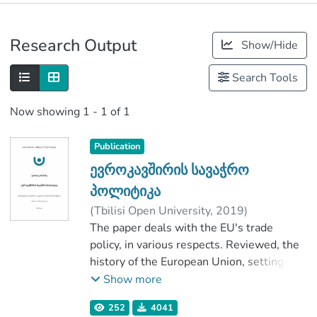
Publications
Research Output
Show/Hide
Metrics
Search Tools
Now showing
1 - 1 of 1
Publication
ევროკავშირის სავაჭრო
პოლიტიკა
(
Tbilisi Open University
,
2019
)
კობახიძე, გიორგი
The paper deals with the EU's trade
;
გრიგოლაია, ნინო
policy, in various respects. Reviewed, the
;
School of Business and Engineering
history of the European Union, setting the
;
Tbilisi Open University
date of the most recent period. Highlights,
Show more
challenges, opportunities, successful
252
4041
projects and failures, which the EU has