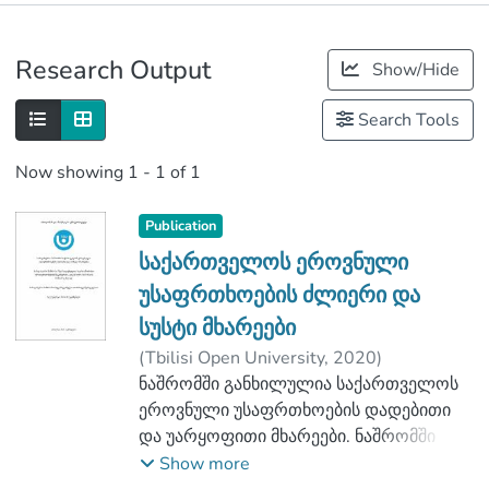
Publications
Research Output
Show/Hide
Metrics
Search Tools
Now showing
1 - 1 of 1
Publication
საქართველოს ეროვნული
უსაფრთხოების ძლიერი და
სუსტი მხარეები
(
Tbilisi Open University
,
2020
)
ხუციშვილი, ნონა
ნაშრომში განხილულია საქართველოს
;
შურღულაია, თორნიკე
ეროვნული უსაფრთხოების დადებითი
;
School of Humanitarian and Social Science
და უარყოფითი მხარეები. ნაშრომში
ძირითადად განხილულია ეროვნული
Show more
;
უსაფრთხოებისთვის მნიშვნელოვანი
Tbilisi Open University