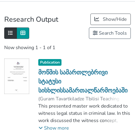
Publications
Research Output
Show/Hide
Metrics
Search Tools
Now showing
1 - 1 of 1
Publication
მოწმის სამართლებრივი
სტატუსი
სისხლისსამართალწარმოებაში
(
Guram Tavartkiladze Tbilisi Teaching
University
This presented master work dedicated to
,
2020
)
დარასელია, ნანო
;
ჭელიძე, სერგო
witness legal status in criminal law. In this
;
Faculty of Law
;
Guram Tavartkiladze Tbilisi Teaching
work discussed the witness concept,
University
status and faces, role and meaning and
Show more
duties protection guarantees, peculiarifies