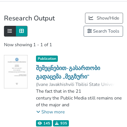
Publications
Research Output
Show/Hide
Metrics
Search Tools
Now showing
1 - 1 of 1
Publication
შემეცნებით-გასართობი
გადაცემა „მეგზური“
(
Ivane Javakhishvili Tbilisi State University
,
2019
The fact that in the 21
)
ჯოლია, სალომე
;
კაპანაძე, ქეთევან
century the Public Media still remains one
;
ჭალაგანიძე, ნინო
of the major and
;
Faculty of Social and Political Sciences
available source of information exchange
;
Show more
Ivane Javakhishvili Tbilisi State University
is indisputable.
145
935
st