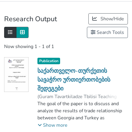
Publications
Research Output
Show/Hide
Metrics
Search Tools
Now showing
1 - 1 of 1
Publication
საქართველო-თურქეთის
სავაჭრო ურთიერთობების
შედეგები
(
Guram Tavartkiladze Tbilisi Teaching
University
The goal of the paper is to discuss and
,
2019
)
ოთიაშვილი, ირაკლი
analyze the results of trade relationship
;
ალადაშვილი, გელა
between Georgia and Turkey as
;
Faculty of Business and Social Sciences
international trade has huge influence on
Show more
international politics, creates tight