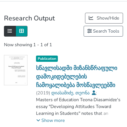
Publications
Research Output
Show/Hide
Metrics
Search Tools
Now showing
1 - 1 of 1
Publication
სწავლისადმი მიზანსწრაფული
დამოკიდებულების
ჩამოყალიბება მოსწავლეებში
(
2019
)
დიასამიძე, თეონა
;
ხალვაში, ხათუნა
Masters of Education Teona Diasamidze's
;
ჰუმანიტარულ მეცნიერებათა და
essay "Developing Attitudes Toward
განათლების ფაკულტეტი
Learning in Students" notes that an
;
integral part of the national curriculum,
Show more
საქართველოს საპატრიარქოს წმიდა
result-oriented learning, involves various