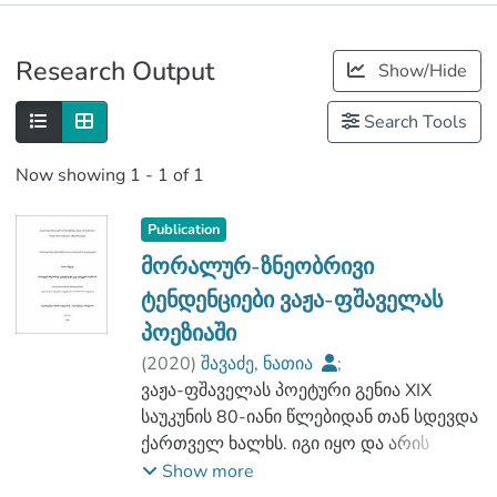
Publications
Research Output
Show/Hide
Metrics
Search Tools
Now showing
1 - 1 of 1
Publication
მორალურ-ზნეობრივი
ტენდენციები ვაჟა-ფშაველას
პოეზიაში
(
2020
)
შავაძე, ნათია
;
თავდგირიძე, მანანა
ვაჟა-ფშაველას პოეტური გენია XIX
;
ჰუმანიტარულ მეცნიერებათა და
საუკუნის 80-იანი წლებიდან თან სდევდა
განათლების ფაკულტეტი
ქართველ ხალხს. იგი იყო და არის
;
ქართველი კაცის გმირული სულის
Show more
საქართველოს საპატრიარქოს წმიდა
ჭეშმარიტი ამოძახილი, მისი ჭირისა და