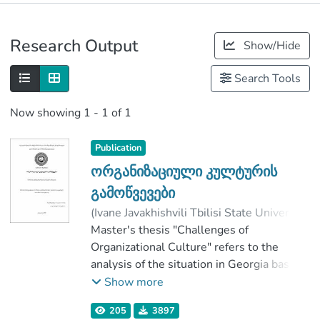
Publications
Research Output
Show/Hide
Metrics
Search Tools
Now showing
1 - 1 of 1
Publication
ორგანიზაციული კულტურის
გამოწვევები
(
Ivane Javakhishvili Tbilisi State University
,
2019
Master's thesis "Challenges of
)
მაღრაძე, მარიამი
;
ხარაძე, ნატალია
Organizational Culture" refers to the
;
Faculty of Economics and Business
analysis of the situation in Georgia based
;
Ivane Javakhishvili Tbilisi State University
on general theories of organizational
Show more
culture.
205
3897
Organizational culture influences and