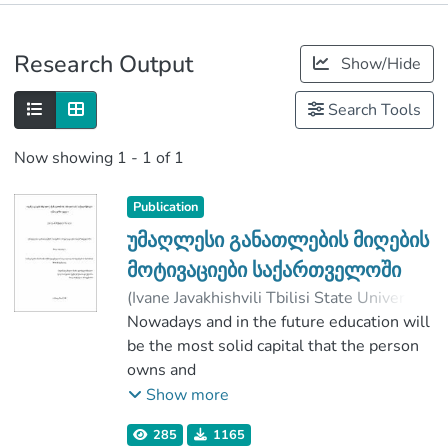
Publications
Research Output
Show/Hide
Metrics
Search Tools
Now showing
1 - 1 of 1
Publication
უმაღლესი განათლების მიღების
მოტივაციები საქართველოში
(
Ivane Javakhishvili Tbilisi State University
,
2018
Nowadays and in the future education will
)
მჭედლიშვილი, ქეთევან
;
დურგლიშვილი, ნინო
be the most solid capital that the person
;
Faculty of Social and Political Sciences
owns and
;
Ivane Javakhishvili Tbilisi State University
the use of which is infinite. It has a vital
Show more
role in the development of the country
285
1165
and society on