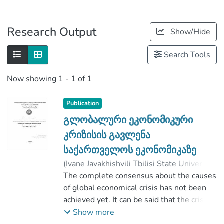
Publications
Research Output
Show/Hide
Metrics
Search Tools
Now showing
1 - 1 of 1
Publication
გლობალური ეკონომიკური
კრიზისის გავლენა
საქართველოს ეკონომიკაზე
(
Ivane Javakhishvili Tbilisi State University
,
2019
The complete consensus about the causes
)
წიკლაური, ზაზა
;
ჩიქობავა, მალხაზ
of global economical crisis has not been
;
Faculty of Economics and Business
achieved yet. It can be said that the crisis
;
Ivane Javakhishvili Tbilisi State University
of 2007-2008 gives many questions till
Show more
today and represents the field of interest