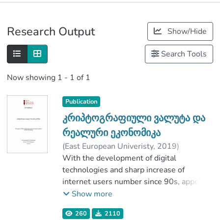
Publications
Research Output
Show/Hide
Metrics
Search Tools
Now showing
1 - 1 of 1
Publication
კრიპტოგრაფიული ვალუტა და
რეალური ეკონომიკა
(
East European Univeristy
,
2019
)
ქემაშვილი, ზურაბ
With the development of digital
;
გაგნიძე, ავთანდილ
technologies and sharp increase of
;
ბიზნესისა და ინჟინერიის ფაკულტეტი
internet users number since 90s, appears
;
digital currencies. Though which the
East European Univeristy
Show more
exchange of goods and services in virtual
260
2110
society is possible. Since 2000, the