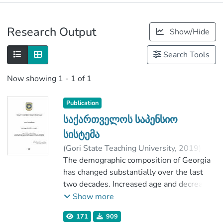
Publications
Research Output
Show/Hide
Metrics
Search Tools
Now showing
1 - 1 of 1
Publication
საქართველოს საპენსიო
სისტემა
(
Gori State Teaching University
,
2019
)
მიჩიტაშვილი, ლალი
The demographic composition of Georgia
;
ჟოჟუაშვილი, ნათია
has changed substantially over the last
;
Faculty of Social Sciences, Business and
two decades. Increased age and decrease
Law
in childbirth levels is a visible trend that
Show more
;
has led to a decrease in the number of
Gori State Teaching University
171
909
workforce population. The country's