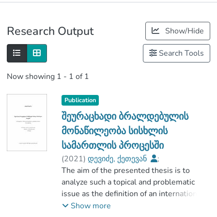
Publications
Research Output
Show/Hide
Metrics
Search Tools
Now showing
1 - 1 of 1
Publication
შეურაცხადი ბრალდებულის
მონაწილეობა სისხლის
სამართლის პროცესში
(
2021
)
დევიძე, ქეთევან
;
იურიდიულ და სოციალურ მეცნიერებათა
The aim of the presented thesis is to
ფაკულტეტი
analyze such a topical and problematic
;
issue as the definition of an international
აღმოსავლეთ ევროპის უნივერსიტეტი
standard and minimum guarantees for the
Show more
participation of an abusive accused in