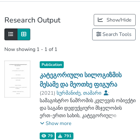
Publications
Research Output
Show/Hide
Metrics
Search Tools
Now showing
1 - 1 of 1
Publication
კატეგორიული სილოგიზმის
მესამე და მეოთხე ფიგურა
(
2021
)
სურმანიძე, თამარი
;
ზარნაძე, დავით
სამაგისტრო ნაშრომის კვლევის ობიექტი
;
აგრარულ მეცნიერებათა და ბიზნესის
და საგანი დედუქციური მსჯელობის
ადმინისტრირების ფაკულტეტი
ერთ-ერთი სახის, კატეგორიული
;
სილოგიზმის მესამე და მეოთხე ფიგურის
Show more
საქართველოს საპატრიარქოს წმიდა
სახეობების (მოდუსების) განხილვაა.
79
791
ტბელ აბუსერისძის სახელობის
თითოეულ ფიგურაში 64 სახეობის