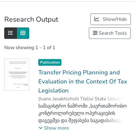
Publications
Research Output
Show/Hide
Metrics
Search Tools
Now showing
1 - 1 of 1
Publication
Transfer Pricing Planning and
Evaluation in the Context Of Tax
Legislation
(
Ivane Javakhishvili Tbilisi State University
,
2020
სამაგისტრო ნაშრომი „საერთაშორისო
)
სახამბერიძე, მოსე
;
გამსახურდია, თამარ
კონტროლირებული ოპერაციების
;
Faculty of Economics and Business
დაგეგმვა და შეფასება საგადასახადო
;
Ivane Javakhishvili Tbilisi State University
კანონმდებლობის ჭრილში“ შედგება
Show more
შესავლის, სამი თავისა და დასკვნისგან.