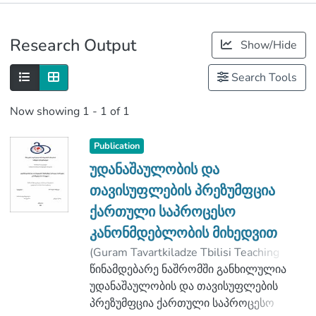
Publications
Research Output
Show/Hide
Metrics
Search Tools
Now showing
1 - 1 of 1
Publication
უდანაშაულობის და
თავისუფლების პრეზუმფცია
ქართული საპროცესო
კანონმდებლობის მიხედვით
(
Guram Tavartkiladze Tbilisi Teaching
University
წინამდებარე ნაშრომში განხილულია
,
2021
)
ღარიბაშვილი, მარიამ
უდანაშაულობის და თავისუფლების
;
ბენიძე, ვენედი
პრეზუმფცია ქართული საპროცესო
;
Faculty of Law
;