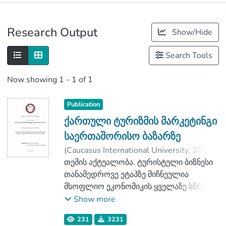
Publications
Research Output
Show/Hide
Metrics
Search Tools
Now showing
1 - 1 of 1
Publication
ქართული ტურიზმის მარკეტინგი
საერთაშორისო ბაზარზე
(
Caucasus International University
,
2020
)
ბობოხიძე, ანი
თემის აქტუალობა. ტურისტული ბიზნესი
;
დალაქიშვილი, რუსუდან
თანამედროვე ეტაპზე მიჩნეულია
;
Faculty of Business
მსოფლიო ეკონომიკის ყველაზე სწრაფ
;
Caucasus International University
განვითარებად დარგად. კერძოდ, იგი
Show more
შედის სამი უმსხვილესი საექსპორტო
231
3231
დარგის რიცხვში ნავთობპროდუქტებისა