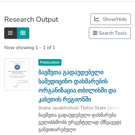
Publications
Research Output
Show/Hide
Metrics
Search Tools
Now showing
1 - 1 of 1
Publication
ბავშვთა გადაუდებელი
სამედიცინო დახმარების
ორგანიზაცია თბილისში და
კახეთის რეგიონში
(
Ivane Javakhishvili Tbilisi State University
,
2020
ბავშვთა გადაუდებელი დახმარება
)
მღებრიშვილი, ტარიელ
;
ყაზახაშვილი, ნატა
გულისხმობს ურგენტულად (მწვავედ)
;
Faculty of Medicine
განვითარებული
;