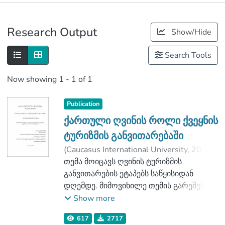
Publications
Research Output
Show/Hide
Metrics
Search Tools
Now showing
1 - 1 of 1
Publication
ქართული ღვინის როლი ქვეყნის
ტურიზმის განვითარებაში
(
Caucasus International University
,
2018
)
მანქანაშვილი, ოლიკო
თემა მოიცავს ღვინის ტურიზმის
;
ოქროცვარიძე, ლალი
განვითარების ეტაპებს საწყისიდან
;
გოცირიძე, ოლანი
დღემდე. მიმოვიხილე თემის გარეშემო
;
Faculty of Viticulture-Winemaking
არსებული ინფორმაციას და ხაზგასმით
;
Show more
Caucasus International University
არის წარმოდგენილი მისი აქტუალობის,
617
2717
პრიორიტეტებისა და პრობლემების