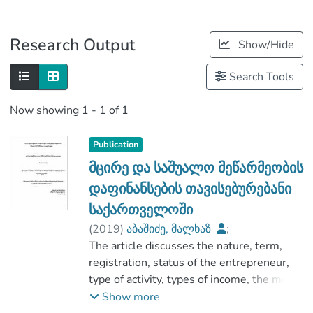
Publications
Research Output
Show/Hide
Metrics
Search Tools
Now showing
1 - 1 of 1
Publication
მცირე და საშუალო მეწარმეობის
დაფინანსების თავისებურებანი
საქართველოში
(
2019
)
აბაშიძე, მალხაზ
;
ცინარიძე, რამინ
The article discusses the nature, term,
;
აგრარულ მეცნიერებათა და ბიზნესის
registration, status of the entrepreneur,
ადმინისტრირების ფაკულტეტი
type of activity, types of income, the mode
;
of taxation of small business. Also
Show more
საქართველოს საპატრიარქოს წმიდა
described are long-term and short-term