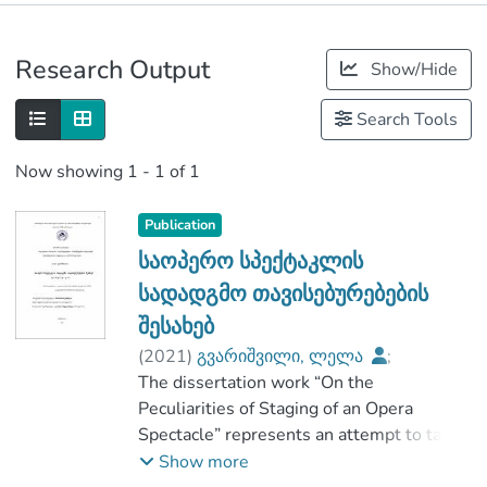
Publications
Research Output
Show/Hide
Metrics
Search Tools
Now showing
1 - 1 of 1
Publication
საოპერო სპექტაკლის
სადადგმო თავისებურებების
შესახებ
(
2021
)
გვარიშვილი, ლელა
;
ხარატიშვილი, მარინა
The dissertation work “On the
;
დრამის ფაკულტეტი
Peculiarities of Staging of an Opera
;
საქართველოს შოთა რუსთაველის
Spectacle” represents an attempt to take
თეატრისა და კინოს სახელმწიფო
acloser look at the operatic art, to analyze
Show more
უნივერსიტეტი
and to understand the specifics of the