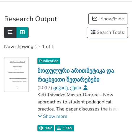
Publications
Research Output
Show/Hide
Metrics
Search Tools
Now showing
1 - 1 of 1
Publication
მოდულური არითმეტიკა და
რიცხვითი შედარებები
(
2017
)
ცივაძე, ქეთი
;
ჭუმბურიძე, გივი
Keti Tsivadze Master Degree - New
;
ჰუმანიტარულ მეცნიერებათა და
approaches to student pedagogical
განათლების ფაკულტეტი
practice. The paper discusses the issues of
;
teaching and analyzing the numerical
Show more
საქართველოს საპატრიარქოს წმიდა
(numerical) arithmetic and numerical
142
1745
ტბელ აბუსერისძის სახელობის
comparisons in the initial, basic and