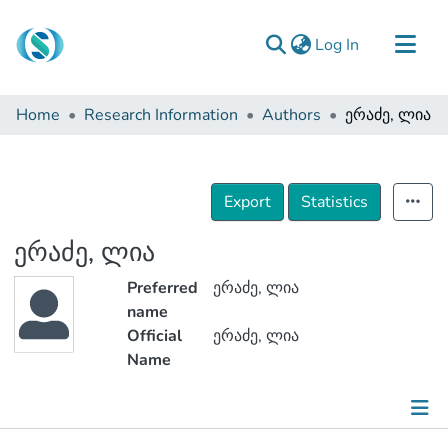
(current)
Log In
Communities & Collections
Home
Research Information
Authors
ერაძე, ლია
Browse
Documentation
About Us
Export
Statistics
Contact
ერაძე, ლია
Preferred
ერაძე, ლია
name
Official
ერაძე, ლია
Name