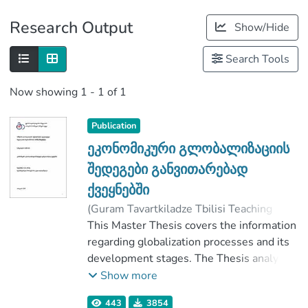
Publications
Research Output
Show/Hide
Metrics
Search Tools
Now showing
1 - 1 of 1
Publication
ეკონომიკური გლობალიზაციის
შედეგები განვითარებად
ქვეყნებში
(
Guram Tavartkiladze Tbilisi Teaching
University
This Master Thesis covers the information
,
2019
)
ერაძე, ლია
;
ალადაშვილი, გელა
regarding globalization processes and its
;
Faculty of Business and Social Sciences
development stages. The Thesis analyses
pros and cons of the globalization process
Show more
;
in details. The main emphasis is made on
443
3854
Guram Tavartkiladze Tbilisi Teaching
economic globalization processes and its