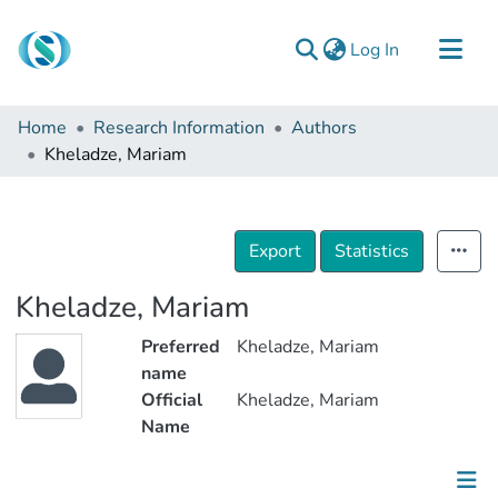
(current)
Log In
Communities & Collections
Home
Research Information
Authors
Browse
Kheladze, Mariam
Documentation
About Us
Export
Statistics
Contact
Kheladze, Mariam
Preferred
Kheladze, Mariam
name
Official
Kheladze, Mariam
Name