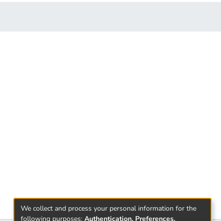
We collect and process your personal information for the
following purposes:
Authentication, Preferences,