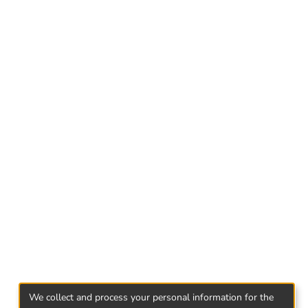
ite corresponding nitrosoderivatives (4) has
,3;5,6-di-O-isopropylidene-D-
We collect and process your personal information for the