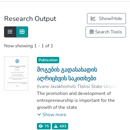
Publications
Research Output
Show/Hide
Metrics
Search Tools
Now showing
1 - 1 of 1
Publication
მოგების გადასახადის
აღრიცხვის საკითხები
(
Ivane Javakhishvili Tbilisi State University
,
2019
The promotion and development of
)
ცხვიტავა, ლელა
;
მაისურაძე, მარინა
entrepreneurship is important for the
;
Faculty of Economics and Business
growth of the state
;
Ivane Javakhishvili Tbilisi State University
economy, which the tax system should be
Show more
supported. The efficiency of the tax policy
75
493
is largely