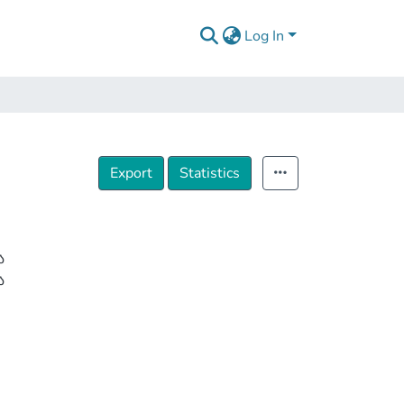
Log In
Export
Statistics
ა
ა