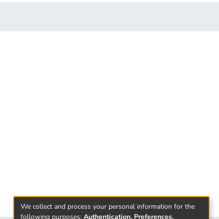
We collect and process your personal information for the
following purposes:
Authentication, Preferences,