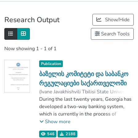
Publications
Research Output
Show/Hide
Metrics
Search Tools
Now showing
1 - 1 of 1
Publication
ბაზელის კომიტეტი და საბანკო
რეგულაციები საქართველოში
(
Ivane Javakhishvili Tbilisi State University
,
2019
During the last twenty years, Georgia has
)
მურვანიძე, თამარ
;
გოგოხია, მაია
developed a two-way banking system,
;
Faculty of Economics and Business
which is currently in the process of
;
Ivane Javakhishvili Tbilisi State University
development. Accelerating the monetary
Show more
credit system in transition economies is
546
2188
one of the main directions of stabilization