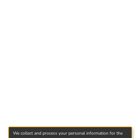
ბრივი ნორმის, იურიდიული
კის ანალიზის საფუძველზე.
ასა და პრაქტიკაში არსებული
აჭრელად რეკომენდაციის სახით
We collect and process your personal information for the