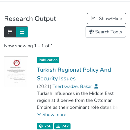
Publications
Research Output
Show/Hide
Metrics
Search Tools
Now showing
1 - 1 of 1
Publication
Turkish Regional Policy And
Security Issues
(
2021
)
Tsertsvadze, Bakar
;
კაპანაძე, მაია
Turkish influences in the Middle East
;
სოციალურ მეცნიერებათა ფაკულტეტი
region still derive from the Ottoman
Empire as their dominant role dates back
;
centuries. Naturally, the genius of the
Show more
კავკასიის საერთაშორისო უნივერსიტეტი
championship does not appear
256
742
immediately, all this takes a long time,