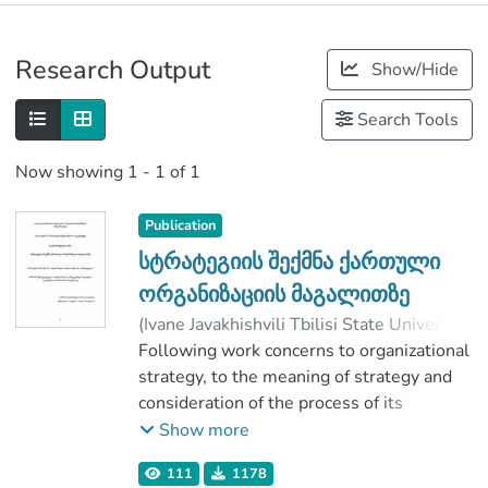
Publications
Research Output
Show/Hide
Metrics
Search Tools
Now showing
1 - 1 of 1
Publication
სტრატეგიის შექმნა ქართული
ორგანიზაციის მაგალითზე
(
Ivane Javakhishvili Tbilisi State University
,
2017
Following work concerns to organizational
)
ნავროზაშვილი, ნინო
;
ბელქანია, ნოდარ
strategy, to the meaning of strategy and
;
Faculty of Social and Political Sciences
consideration of the process of its
;
Ivane Javakhishvili Tbilisi State University
formation.
Show more
Organizations in Georgia often operate
111
1178
without having document of strategy.