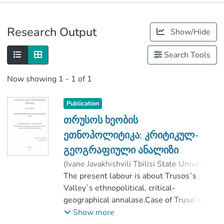
Publications
Research Output
Show/Hide
Metrics
Search Tools
Now showing
1 - 1 of 1
Publication
თრუსოს ხეობის
ეთნოპოლიტიკა: კრიტიკულ-
გეოგრაფიული ანალიზი
(
Ivane Javakhishvili Tbilisi State University
,
2017
The present labour is about Trusos`s
)
ქუქიშვილი, თამარა
;
სიჭინავა, დავით
Valley`s ethnopolitical, critical-
;
Faculty of Social and Political Sciences
geographical annalase.Case of Truso`s
;
Ivane Javakhishvili Tbilisi State University
Valley`s is an interesting in this side of
Show more
that it presents Kazbegi`s municipalitical