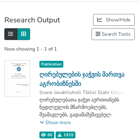
Publications
Research Output
Show/Hide
Metrics
Search Tools
Now showing
1 - 1 of 1
Publication
ღირებულების ჯაჭვის მართვა
აგრობიზნესში
(
Ivane Javakhishvili Tbilisi State University
,
2019
ღირებულებათა ჯაჭვი აერთიანებს
)
კაკრიაშვილი, მამული
;
ქეშელაშივილი, გიული
ნედლეულის მწარმოებლებს,
;
Faculty of Economics and Business
შუამავლებს, გადამამუშავებელ
;
Ivane Javakhishvili Tbilisi State University
საწარმოებს, სარეალიაზაციო ბაზრებს,
Show more
სერვისების მიმწოდებლებსა და
66
1915
სხვადასხვა მხარეეებს, რომელთა