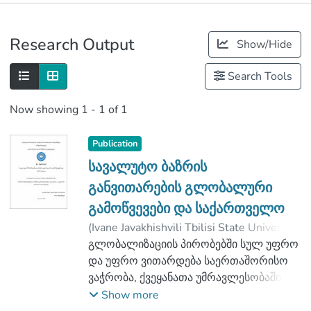
Publications
Research Output
Show/Hide
Metrics
Search Tools
Now showing
1 - 1 of 1
Publication
სავალუტო ბაზრის
განვითარების გლობალური
გამოწვევები და საქართველო
(
Ivane Javakhishvili Tbilisi State University
,
2020
გლობალიზაციის პირობებში სულ უფრო
)
ზურაბიანი, ნია
;
შაბურიშვილი, შოთა
და უფრო ვითარდება საერთაშორისო
;
Faculty of Economics and Business
ვაჭრობა, ქვეყანათა უმრავლესობაში
;
Ivane Javakhishvili Tbilisi State University
გამოიყენება საკუთარი ეროვნული
Show more
ვალუტა, რომლებიც საერთაშორისო