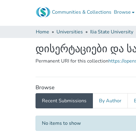
Communities & Collections
Browse
Home
Universities
Ilia State University
დისერტაციები და ს
Permanent URI for this collection
https://ope
Browse
Recent Submissions
By Author
Recent Submissions
No items to show