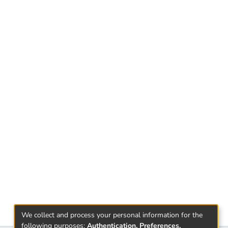
We collect and process your personal information for the
following purposes:
Authentication, Preferences,